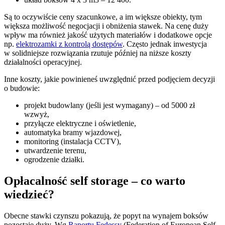
Są to oczywiście ceny szacunkowe, a im większe obiekty, tym
większa możliwość negocjacji i obniżenia stawek. Na cenę duży
wpływ ma również jakość użytych materiałów i dodatkowe opcje
np.
elektrozamki z kontrolą dostępów
. Często jednak inwestycja
w solidniejsze rozwiązania rzutuje później na niższe koszty
działalności operacyjnej.
Inne koszty, jakie powinieneś uwzględnić przed podjęciem decyzji
o budowie:
projekt budowlany (jeśli jest wymagany) – od 5000 zł
wzwyż,
przyłącze elektryczne i oświetlenie,
automatyka bramy wjazdowej,
monitoring (instalacja CCTV),
utwardzenie terenu,
ogrodzenie działki.
Opłacalność self storage – co warto
wiedzieć?
Obecne stawki czynszu pokazują, że popyt na wynajem boksów
pozostaje duży. Wg
Raportu Fedessy
(Federation of European Self