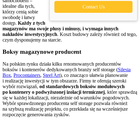
samochodem –
idealne dla tych,
Contact Us
którzy cenią sobie
swobodę i łatwy
dostęp.
Każdy z tych
magazynów ma swoje plusy i minusy, i wymaga innych
nakładów inwestycyjnych
. Koszt budowy zależy również od tego,
czym dysponujemy na starcie.
Boksy magazynowe producent
Na polskim rynku działa kilku renomowanych producentów
boksów i kontenerów dedykowanych branży self storage (
Silesia
Box
,
Procontainers
,
Steel Art
), co znacząco ułatwia planowanie
i realizację inwestycji w tym obszarze. Firmy te oferują szeroki
wybór rozwiązań,
od standardowych boksów modułowych
po kontenery o podwyższonej izolacji termicznej
, które sprawdzą
się w każdej lokalizacji, niezależnie od warunków pogodowych.
Wybór sprawdzonego producenta self storage pozwala również
na szybszą realizację projektu, co przekłada się na wcześniejsze
rozpoczęcie generowania zysków.