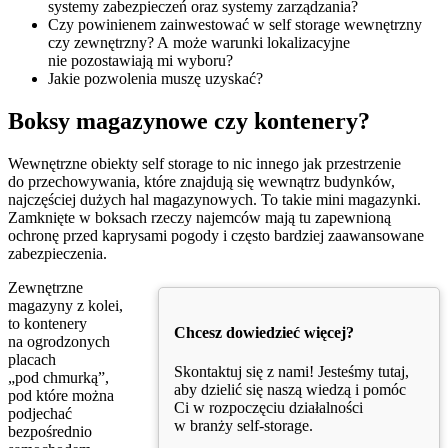
systemy zabezpieczeń oraz systemy zarządzania?
Czy powinienem zainwestować w self storage wewnętrzny
czy zewnętrzny? A może warunki lokalizacyjne
nie pozostawiają mi wyboru?
Jakie pozwolenia muszę uzyskać?
Boksy magazynowe czy kontenery?
Wewnętrzne obiekty self storage to nic innego jak przestrzenie
do przechowywania, które znajdują się wewnątrz budynków,
najczęściej dużych hal magazynowych. To takie mini magazynki.
Zamknięte w boksach rzeczy najemców mają tu zapewnioną
ochronę przed kaprysami pogody i często bardziej zaawansowane
zabezpieczenia.
Zewnętrzne
magazyny z kolei,
to kontenery
Chcesz dowiedzieć więcej?
na ogrodzonych
placach
Skontaktuj się z nami! Jesteśmy tutaj,
„pod chmurką”,
aby dzielić się naszą wiedzą i pomóc
pod które można
Ci w rozpoczęciu działalności
podjechać
w branży self-storage.
bezpośrednio