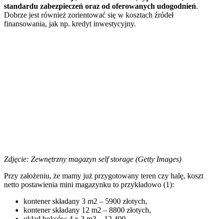
standardu zabezpieczeń oraz od oferowanych udogodnień
.
Dobrze jest również zorientować się w kosztach źródeł
finansowania, jak np. kredyt inwestycyjny.
Zdjęcie: Zewnętrzny magazyn self storage (Getty Images)
Przy założeniu, że mamy już przygotowany teren czy halę, koszt
netto postawienia mini magazynku to przykładowo (1):
kontener składany 3 m2 – 5900 złotych,
kontener składany 12 m2 – 8800 złotych,
układ boksów 4 x 3 m3 – 12 400.