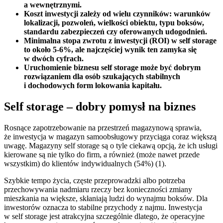
a wewnętrznymi.
Koszt inwestycji zależy od wielu czynników: warunków
lokalizacji, pozwoleń, wielkości obiektu, typu boksów,
standardu zabezpieczeń czy oferowanych udogodnień.
Minimalna stopa zwrotu z inwestycji (ROI) w self storage
to około 5-6%, ale najczęściej wynik ten zamyka się
w dwóch cyfrach.
Uruchomienie biznesu self storage może być dobrym
rozwiązaniem dla osób szukających stabilnych
i dochodowych form lokowania kapitału.
Self storage – dobry pomysł na biznes
Rosnące zapotrzebowanie na przestrzeń magazynową sprawia,
że inwestycja w magazyn samoobsługowy przyciąga coraz większą
uwagę. Magazyny self storage są o tyle ciekawą opcją, że ich usługi
kierowane są nie tylko do firm, a również (może nawet przede
wszystkim) do klientów indywidualnych (54%) (1).
Szybkie tempo życia, częste przeprowadzki albo potrzeba
przechowywania nadmiaru rzeczy bez konieczności zmiany
mieszkania na większe, skłaniają ludzi do wynajmu boksów. Dla
inwestorów oznacza to stabilne przychody z najmu. Inwestycja
w self storage jest atrakcyjna szczególnie dlatego, że operacyjne