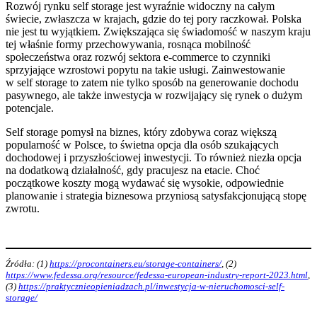
Rozwój rynku self storage jest wyraźnie widoczny na całym
świecie, zwłaszcza w krajach, gdzie do tej pory raczkował. Polska
nie jest tu wyjątkiem. Zwiększająca się świadomość w naszym kraju
tej właśnie formy przechowywania, rosnąca mobilność
społeczeństwa oraz rozwój sektora e-commerce to czynniki
sprzyjające wzrostowi popytu na takie usługi. Zainwestowanie
w self storage to zatem nie tylko sposób na generowanie dochodu
pasywnego, ale także inwestycja w rozwijający się rynek o dużym
potencjale.
Self storage pomysł na biznes, który zdobywa coraz większą
popularność w Polsce, to świetna opcja dla osób szukających
dochodowej i przyszłościowej inwestycji. To również niezła opcja
na dodatkową działalność, gdy pracujesz na etacie. Choć
początkowe koszty mogą wydawać się wysokie, odpowiednie
planowanie i strategia biznesowa przyniosą satysfakcjonującą stopę
zwrotu.
Źródła: (1)
https://procontainers.eu/storage-containers/
, (2)
https://www.fedessa.org/resource/fedessa-european-industry-report-2023.html
,
(3)
https://praktycznieopieniadzach.pl/inwestycja-w-nieruchomosci-self-
storage/