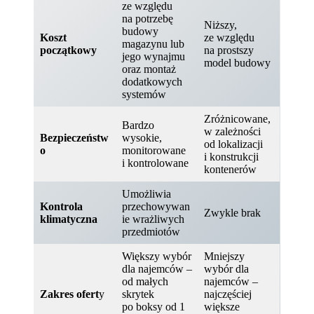
ze względu
na potrzebę
Niższy,
budowy
Koszt
ze względu
magazynu lub
początkowy
na prostszy
jego wynajmu
model budowy
oraz montaż
dodatkowych
systemów
Zróżnicowane,
Bardzo
w zależności
Bezpieczeństw
wysokie,
od lokalizacji
o
monitorowane
i konstrukcji
i kontrolowane
kontenerów
Umożliwia
Kontrola
przechowywan
Zwykle brak
klimatyczna
ie wrażliwych
przedmiotów
Większy wybór
Mniejszy
dla najemców –
wybór dla
od małych
najemców –
Zakres ofert
y
skrytek
najczęściej
po boksy od 1
większe