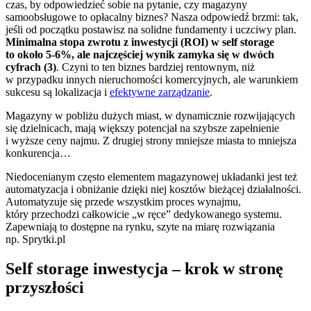
czas, by odpowiedzieć sobie na pytanie, czy magazyny
samoobsługowe to opłacalny biznes? Nasza odpowiedź brzmi: tak,
jeśli od początku postawisz na solidne fundamenty i uczciwy plan.
Minimalna stopa zwrotu z inwestycji (ROI) w self storage
to około 5-6%, ale najczęściej wynik zamyka się w dwóch
cyfrach (3)
. Czyni to ten biznes bardziej rentownym, niż
w przypadku innych nieruchomości komercyjnych, ale warunkiem
sukcesu są lokalizacja i
efektywne zarządzanie
.
Magazyny w pobliżu dużych miast, w dynamicznie rozwijających
się dzielnicach, mają większy potencjał na szybsze zapełnienie
i wyższe ceny najmu. Z drugiej strony mniejsze miasta to mniejsza
konkurencja…
Niedocenianym często elementem magazynowej układanki jest też
automatyzacja i obniżanie dzięki niej kosztów bieżącej działalności.
Automatyzuje się przede wszystkim proces wynajmu,
który przechodzi całkowicie „w ręce” dedykowanego systemu.
Zapewniają to dostępne na rynku, szyte na miarę rozwiązania
np. Sprytki.pl
Self storage inwestycja – krok w stronę
przyszłości