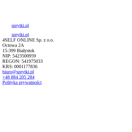
sprytki.pl
sprytki.pl
4SELF ONLINE Sp. z o.o.
Octowa 2A
15-399 Białystok
NIP: 5423500959
REGON: 541975033
KRS: 0001177836
biuro@sprytki.pl
+48 884 205 284
Polityka prywatności