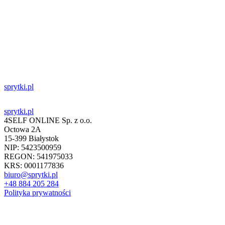
sprytki.pl
sprytki.pl
4SELF ONLINE Sp. z o.o.
Octowa 2A
15-399 Białystok
NIP: 5423500959
REGON: 541975033
KRS: 0001177836
biuro@sprytki.pl
+48 884 205 284
Polityka prywatności