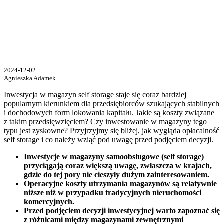
2024-12-02
Agnieszka Adamek
Inwestycja w magazyn self storage staje się coraz bardziej
popularnym kierunkiem dla przedsiębiorców szukających stabilnych
i dochodowych form lokowania kapitału. Jakie są koszty związane
z takim przedsięwzięciem? Czy inwestowanie w magazyny tego
typu jest zyskowne? Przyjrzyjmy się bliżej, jak wygląda opłacalność
self storage i co należy wziąć pod uwagę przed podjęciem decyzji.
Inwestycje w magazyny samoobsługowe (self storage)
przyciągają coraz większą uwagę, zwłaszcza w krajach,
gdzie do tej pory nie cieszyły dużym zainteresowaniem.
Operacyjne koszty utrzymania magazynów są relatywnie
niższe niż w przypadku tradycyjnych nieruchomości
komercyjnych.
Przed podjęciem decyzji inwestycyjnej warto zapoznać się
z różnicami między magazynami zewnętrznymi