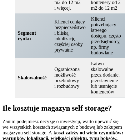
m2 do 12 m2
kontenery od 2
i więcej.
m2 do 12 m2
Klienci
Klienci ceniący
potrzebujący
bezpieczeństwo
łatwego
Segment
i bliską
dostępu, często
rynku
lokalizację,
przedsiębiorcy,
częściej osoby
np. firmy
prywatne
budowlane
Łatwo
Ograniczona
skalowalne
możliwość
przez dodanie,
Skalowalność
przebudowy
przestawienie
i rozbudowy
lub usunięcie
kontenerów
Ile kosztuje magazyn self storage?
Zanim podejmiesz decyzję o inwestycji, warto upewnić się
we wszystkich kosztach związanych z budową lub zakupem
magazynu self storage. A
koszt zależy od wielu czynników:
warunków lokalizacji, wielkości obiektu, typu boksów,